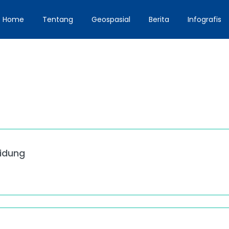
Home
Tentang
Geospasial
Berita
Infografis
idung