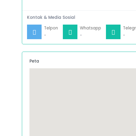
Kontak & Media Sosial
Telpon
Whatsapp
Teleg
-
-
-
Peta